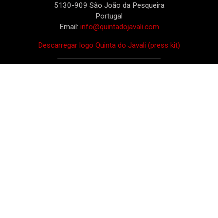
5130-909 São João da Pesqueira
Portugal
Email:
info@quintadojavali.com
Descarregar logo Quinta do Javali (press kit)
Verified Supplier
Clique na imagem para descarregar uma
brochura sobre a Quinta do Javali e o conjunto
dos nossos vinhos.